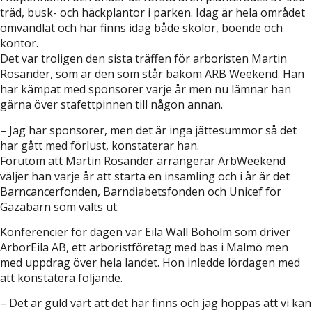
träd, busk- och häckplantor i parken. Idag är hela området
omvandlat och här finns idag både skolor, boende och
kontor.
Det var troligen den sista träffen för arboristen Martin
Rosander, som är den som står bakom ARB Weekend. Han
har kämpat med sponsorer varje år men nu lämnar han
gärna över stafettpinnen till någon annan.
– Jag har sponsorer, men det är inga jättesummor så det
har gått med förlust, konstaterar han.
Förutom att Martin Rosander arrangerar ArbWeekend
väljer han varje år att starta en insamling och i år är det
Barncancerfonden, Barndiabetsfonden och Unicef för
Gazabarn som valts ut.
Konferencier för dagen var Eila Wall Boholm som driver
ArborEila AB, ett arboristföretag med bas i Malmö men
med uppdrag över hela landet. Hon inledde lördagen med
att konstatera följande.
– Det är guld värt att det här finns och jag hoppas att vi kan