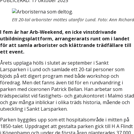
PUBLICERAD: 17 oktober 2025
Ett 20-tal arborister möttes utanför Lund. Foto: Ann Richar
I fem år har Arb-Weekend, en icke vinstdrivande
utbildningsplattform, arrangerarats runt om i landet
för att samla arborister och klättrande trädfällare till
ett event.
Årets upplaga hölls i slutet av september i Sankt
Larsparken i Lund och samlade ett 20-tal personer som
bjöds på ett digert program med både workshop och
föredrag. Men det fanns även tid för en rundvandring i
parken med ciceronen Patrick Bellan. Han arbetar som
trädspecialist vid fastighets- och gatukontoret i Malmö stad
och gav många inblickar i olika träds historia, mående och
utveckling i Sankt Larsparken.
Parken byggdes upp som ett hospitalsområde i mitten på
1850-talet. Uppdraget att gestalta parken gick till H A Flindt
i Köpenhamn och under de första åren planterades 37 000