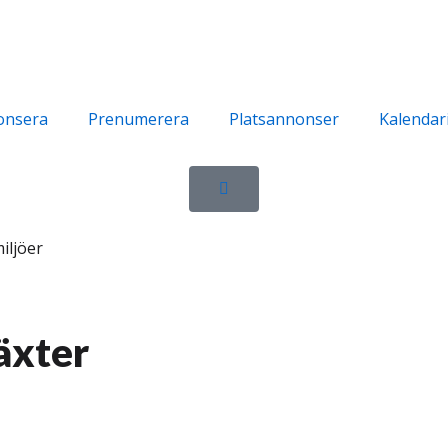
onsera
Prenumerera
Platsannonser
Kalendar
iljöer
äxter