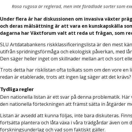
Rosa rugosa är reglerad, men inte förädlade sorter som exe
Under flera år har diskussionen om invasiva växter pr
och deras målsättning är att vara en kunskapskälla som 
dagarna har Växtforum valt att reda ut frågan, som red
SLU Artdatabankens riskklassificeringslista är den mest känd
utifrån spridningsförmåga och ekologisk påverkan, med lång
Den säger heller inget om skillnader mellan art och sort elle
Trots detta har risklistan ofta tolkats som om den vore en 
redan är etablerade, trots att ingen lag säger att det kräv
Tydliga regler
Den nationella listan är ett svar på denna problematik. Här 
den nationella förteckningen att främst sätta in åtgärder 
Listan är avsedd att kunna följas, inte bara diskuteras. Fin
fortsätta plantera och låta växa i våra trädgårdar även om 
forskningsunderlag och vad som faktiskt gäller.