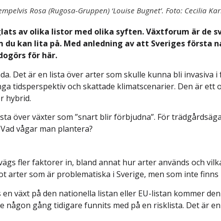
mpelvis Rosa (Rugosa-Gruppen) ‘Louise Bugnet’. Foto: Cecilia Kar
äglats av olika listor med olika syften. Växtforum är
du kan lita på. Med anledning av att Sveriges första nat
ogörs för här.
a. Det är en lista över arter som skulle kunna bli invasiva 
a tidsperspektiv och skattade klimatscenarier. Den är ett o
r hybrid.
lista över växter som ”snart blir förbjudna”. För trädgårdsä
s? Vad vågar man plantera?
vägs fler faktorer in, bland annat hur arter används och vil
mot arter som är problematiska i Sverige, men som inte finn
ns en växt på den nationella listan eller EU-listan kommer de
de någon gång tidigare funnits med på en risklista. Det är 