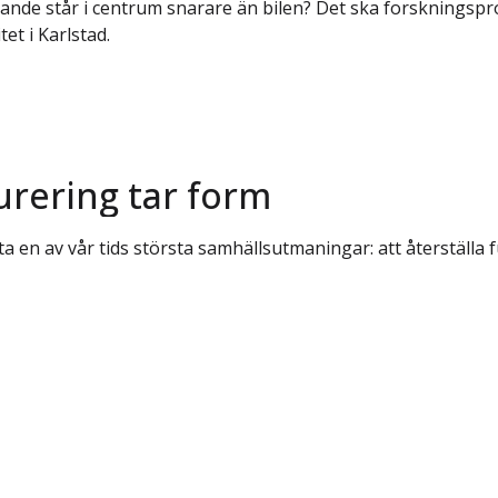
ande står i centrum snarare än bilen? Det ska forskningspro
et i Karlstad.
urering tar form
ta en av vår tids största samhällsutmaningar: att återställ