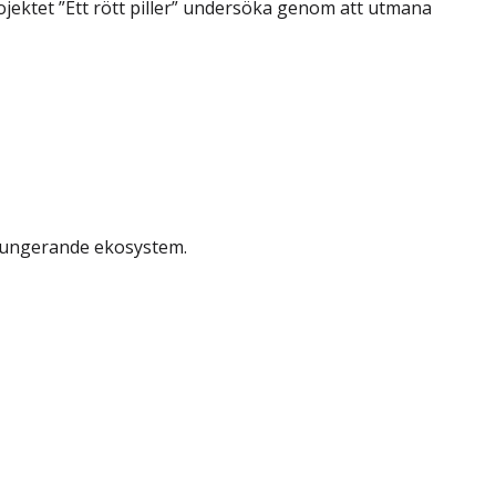
jektet ”Ett rött piller” undersöka genom att utmana
a fungerande ekosystem.