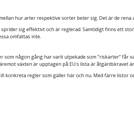
 mellan hur arter respektive sorter beter sig. Det är de rena 
sprider sig effektivt och är reglerad. Samtidigt finns ett sto
ssa omfattas inte.
r som någon gång har varit utpekade som ”riskarter” får var
Om däremot växten är upptagen på EU:s lista är åtgärdskravet
l konkreta regler som gäller här och nu. Med färre listor och 