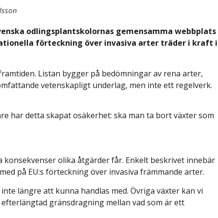
lsson
 de svenska odlingsplantskolornas gemensamma webbplats
ionella förteckning över invasiva arter träder i kraft i
i framtiden. Listan bygger på bedömningar av rena arter,
mfattande vetenskapligt underlag, men inte ett regelverk.
gare har detta skapat osäkerhet: ska man ta bort växter som
ka konsekvenser olika åtgärder får. Enkelt beskrivet innebär
s med på EU:s förteckning över invasiva främmande arter.
n inte längre att kunna handlas med. Övriga växter kan vi
en efterlängtad gränsdragning mellan vad som är ett