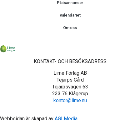
Platsannonser
Kalendariet
Om oss
KONTAKT- OCH BESÖKSADRESS
Lime Förlag AB
Tejarps Gård
Tejarpsvägen 63
233 76 Klågerup
kontor@lime.nu
Webbsidan är skapad av
AGI Media