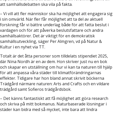
att samhällsdebatten ska vila på fakta.
– Vi vill att fler människor ska ha möjlighet att engagera sig
i sin omvärld. När fler får möjlighet att ta del av aktuell
forskning får vi bättre underlag både för att fatta beslut i
vardagen och för att påverka beslutsfattare och andra
samhällsaktörer. Det är viktigt för en demokratisk
samhällsutveckling, säger Per Almgren, vd på Natur &
Kultur i en nyhet via TT.
Totalt är det åtta personer som tilldelats stipendiet 2025,
där Nina Nordh är en av dem. Hon skriver just nu en bok
och skapar en utställning om hur vi kan ta naturen till hjälp
för att anpassa våra städer till klimatförändringarnas
effekter. Tidigare har hon bland annat skrivit böckerna
Trädgård närmare naturen: Arts and Crafts och en vildare
trädgård samt Sofieros trädgårdsbok.
– Det känns fantastiskt att få möjlighet att göra research
och skriva på mitt bokmanus. Naturbaserade lösningar i
städer kan bidra med så mycket, inte bara att lindra