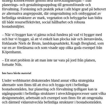
strategi konsekvenser genom hela utvecklingskedjan – från
planerings- och gestaltningsuppdrag till genomförande och
förvaltning. Forskning och praktik pekar i allt högre grad på behovet
av alternativa angreppssätt, där omgestaltning och ombyggnad av
befintliga strukturer av mark, vegetation och bebyggelse kan bidra
till både resurseffektivitet, social hållbarhet och robusta
bostadsmiljöer.
– När vi bygger kan vi gärna också fundera på vad vi bygger med
och hur vi bygger, så att vi enkelt kan plocka isär och återanvända,
förklarade Niels de Bruin, landskapsarkitekt, Kragh Berglund, som
var en av föreläsarna och som visade upp olika goda exempel från
Köpenhamn.
– Ett stort problem är att man inte tar vara på jord från platsen,
fortsatte Nils.
Inte bara hårda material
Under webbinariet diskuterades bland annat vilka strategiska
alternativ som finns till att riva och bygga nytt i befintliga
bostadsområden, hur planering och förvaltning tydligare kan ta
utgångspunkt i befintliga strukturer i utvecklingsprocesser samt vilka
designmetoder, arbetssätt och exempel som finns för att omgestalta
och därmed vidareutveckla befintliga strukturer i bostadsområden.