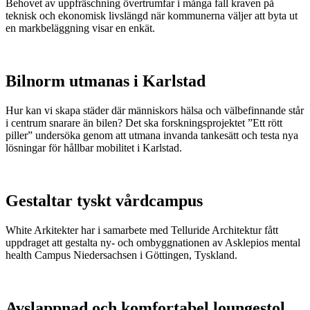
Behovet av uppfräschning övertrumfar i många fall kraven på
teknisk och ekonomisk livslängd när kommunerna väljer att byta ut
en markbeläggning visar en enkät.
Bilnorm utmanas i Karlstad
Hur kan vi skapa städer där människors hälsa och välbefinnande står
i centrum snarare än bilen? Det ska forskningsprojektet ”Ett rött
piller” undersöka genom att utmana invanda tankesätt och testa nya
lösningar för hållbar mobilitet i Karlstad.
Gestaltar tyskt vårdcampus
White Arkitekter har i samarbete med Telluride Architektur fått
uppdraget att gestalta ny- och ombyggnationen av Asklepios mental
health Campus Niedersachsen i Göttingen, Tyskland.
Avslappnad och komfortabel loungestol