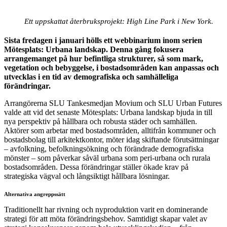
Ett uppskattat återbruksprojekt: High Line Park i New York.
Sista fredagen i januari hölls ett webbinarium inom serien
Mötesplats: Urbana landskap. Denna gång fokusera
arrangemanget på hur befintliga strukturer, så som mark,
vegetation och bebyggelse, i bostadsområden kan anpassas och
utvecklas i en tid av demografiska och samhälleliga
förändringar.
Arrangörerna SLU Tankesmedjan Movium och SLU Urban Futures
valde att vid det senaste Mötesplats: Urbana landskap bjuda in till
nya perspektiv på hållbara och robusta städer och samhällen.
Aktörer som arbetar med bostadsområden, alltifrån kommuner och
bostadsbolag till arkitektkontor, möter idag skiftande förutsättningar
– avfolkning, befolkningsökning och förändrade demografiska
mönster – som påverkar såväl urbana som peri-urbana och rurala
bostadsområden. Dessa förändringar ställer ökade krav på
strategiska vägval och långsiktigt hållbara lösningar.
Alternativa angreppssätt
Traditionellt har rivning och nyproduktion varit en dominerande
strategi för att möta förändringsbehov. Samtidigt skapar valet av