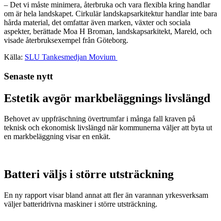
– Det vi måste minimera, återbruka och vara flexibla kring handlar
om är hela landskapet. Cirkulär landskapsarkitektur handlar inte bara
hårda material, det omfattar även marken, växter och sociala
aspekter, berättade Moa H Broman, landskapsarkitekt, Mareld, och
visade återbruksexempel från Göteborg.
Källa:
SLU Tankesmedjan Movium
Senaste nytt
Estetik avgör markbeläggnings livslängd
Behovet av uppfräschning övertrumfar i många fall kraven på
teknisk och ekonomisk livslängd när kommunerna väljer att byta ut
en markbeläggning visar en enkät.
Batteri väljs i större utsträckning
En ny rapport visar bland annat att fler än varannan yrkesverksam
väljer batteridrivna maskiner i större utsträckning.