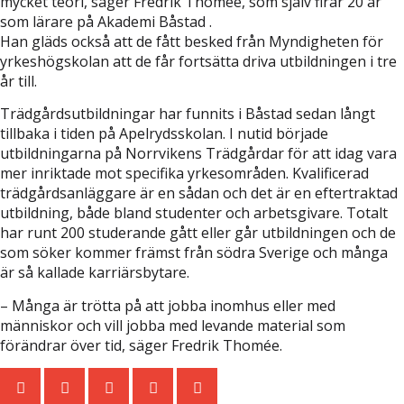
mycket teori, säger Fredrik Thomée, som själv firar 20 år
som lärare på Akademi Båstad .
Han gläds också att de fått besked från Myndigheten för
yrkeshögskolan att de får fortsätta driva utbildningen i tre
år till.
Trädgårdsutbildningar har funnits i Båstad sedan långt
tillbaka i tiden på Apelrydsskolan. I nutid började
utbildningarna på Norrvikens Trädgårdar för att idag vara
mer inriktade mot specifika yrkesområden. Kvalificerad
trädgårdsanläggare är en sådan och det är en eftertraktad
utbildning, både bland studenter och arbetsgivare. Totalt
har runt 200 studerande gått eller går utbildningen och de
som söker kommer främst från södra Sverige och många
är så kallade karriärsbytare.
– Många är trötta på att jobba inomhus eller med
människor och vill jobba med levande material som
förändrar över tid, säger Fredrik Thomée.